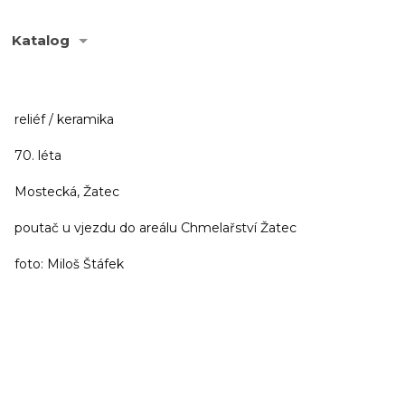
Katalog
reliéf / keramika
70. léta
Mostecká, Žatec
poutač u vjezdu do areálu Chmelařství Žatec
foto: Miloš Štáfek