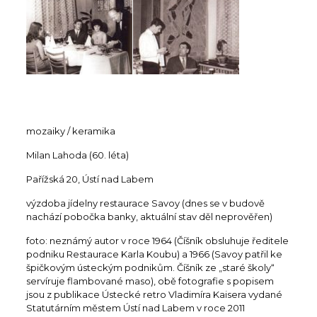
mozaiky / keramika
Milan Lahoda (60. léta)
Pařížská 20, Ústí nad Labem
výzdoba jídelny restaurace Savoy (dnes se v budově
nachází pobočka banky, aktuální stav děl neprověřen)
foto: neznámý autor v roce 1964 (Číšník obsluhuje ředitele
podniku Restaurace Karla Koubu) a 1966 (Savoy patřil ke
špičkovým ústeckým podnikům. Číšník ze „staré školy“
servíruje flambované maso), obě fotografie s popisem
jsou z publikace Ústecké retro Vladimíra Kaisera vydané
Statutárním městem Ústí nad Labem v roce 2011